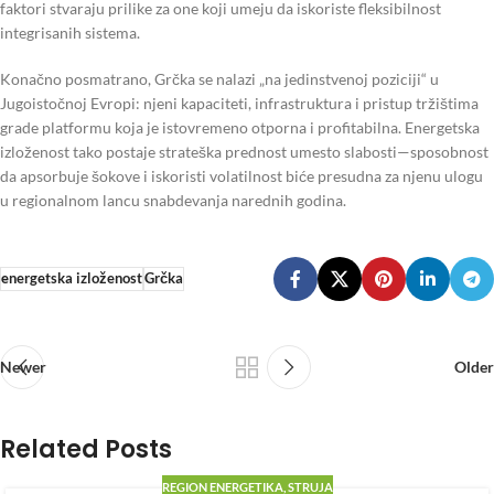
faktori stvaraju prilike za one koji umeju da iskoriste fleksibilnost
integrisanih sistema.
Konačno posmatrano, Grčka se nalazi „na jedinstvenoj poziciji“ u
Jugoistočnoj Evropi: njeni kapaciteti, infrastruktura i pristup tržištima
grade platformu koja je istovremeno otporna i profitabilna. Energetska
izloženost tako postaje strateška prednost umesto slabosti—sposobnost
da apsorbuje šokove i iskoristi volatilnost biće presudna za njenu ulogu
u regionalnom lancu snabdevanja narednih godina.
energetska izloženost
Grčka
Newer
Older
Related Posts
REGION ENERGETIKA
,
STRUJA