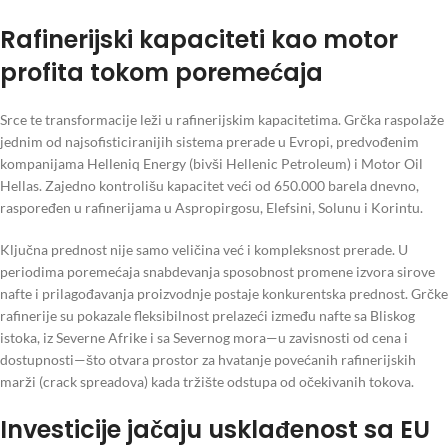
Rafinerijski kapaciteti kao motor
profita tokom poremećaja
Srce te transformacije leži u rafinerijskim kapacitetima. Grčka raspolaže
jednim od najsofisticiranijih sistema prerade u Evropi, predvođenim
kompanijama Helleniq Energy (bivši Hellenic Petroleum) i Motor Oil
Hellas. Zajedno kontrolišu kapacitet veći od 650.000 barela dnevno,
raspoređen u rafinerijama u Aspropirgosu, Elefsini, Solunu i Korintu.
Ključna prednost nije samo veličina već i kompleksnost prerade. U
periodima poremećaja snabdevanja sposobnost promene izvora sirove
nafte i prilagođavanja proizvodnje postaje konkurentska prednost. Grčke
rafinerije su pokazale fleksibilnost prelazeći između nafte sa Bliskog
istoka, iz Severne Afrike i sa Severnog mora—u zavisnosti od cena i
dostupnosti—što otvara prostor za hvatanje povećanih rafinerijskih
marži (crack spreadova) kada tržište odstupa od očekivanih tokova.
Investicije jačaju usklađenost sa EU