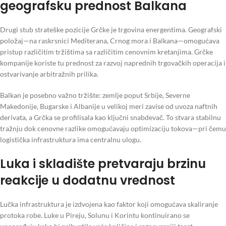
geografsku prednost Balkana
Drugi stub strateške pozicije Grčke je trgovina energentima. Geografski
položaj—na raskrsnici Mediterana, Crnog mora i Balkana—omogućava
pristup različitim tržištima sa različitim cenovnim kretanjima. Grčke
kompanije koriste tu prednost za razvoj naprednih trgovačkih operacija i
ostvarivanje arbitražnih prilika.
Balkan je posebno važno tržište: zemlje poput Srbije, Severne
Makedonije, Bugarske i Albanije u velikoj meri zavise od uvoza naftnih
derivata, a Grčka se profilisala kao ključni snabdevač. To stvara stabilnu
tražnju dok cenovne razlike omogućavaju optimizaciju tokova—pri čemu
logistička infrastruktura ima centralnu ulogu.
Luka i skladište pretvaraju brzinu
reakcije u dodatnu vrednost
Lučka infrastruktura je izdvojena kao faktor koji omogućava skaliranje
protoka robe. Luke u Pireju, Solunu i Korintu kontinuirano se