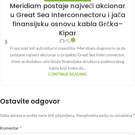
Meridiam postaje najveći akcionar
u Great Sea Interconnectoru i jača
finansijsku osnovu kabla Grčka–
Kipar
0
Francuski infrastrukturni investitor Meridiam dogovorio je da
postane najveći akcionar u projektu Great Sea Interconnector,
čime se dodatno učvršćuje finansijska struktura podmorskog
kabla koji treba da…
CONTINUE READING
Ostavite odgovor
*
Vaša adresa e-pošte neće biti objavljena.
Neophodna polja su označena
*
Komentar