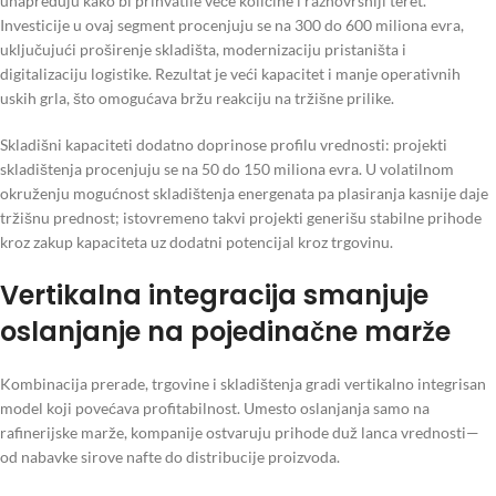
unapređuju kako bi prihvatile veće količine i raznovrsniji teret.
Investicije u ovaj segment procenjuju se na 300 do 600 miliona evra,
uključujući proširenje skladišta, modernizaciju pristaništa i
digitalizaciju logistike. Rezultat je veći kapacitet i manje operativnih
uskih grla, što omogućava bržu reakciju na tržišne prilike.
Skladišni kapaciteti dodatno doprinose profilu vrednosti: projekti
skladištenja procenjuju se na 50 do 150 miliona evra. U volatilnom
okruženju mogućnost skladištenja energenata pa plasiranja kasnije daje
tržišnu prednost; istovremeno takvi projekti generišu stabilne prihode
kroz zakup kapaciteta uz dodatni potencijal kroz trgovinu.
Vertikalna integracija smanjuje
oslanjanje na pojedinačne marže
Kombinacija prerade, trgovine i skladištenja gradi vertikalno integrisan
model koji povećava profitabilnost. Umesto oslanjanja samo na
rafinerijske marže, kompanije ostvaruju prihode duž lanca vrednosti—
od nabavke sirove nafte do distribucije proizvoda.