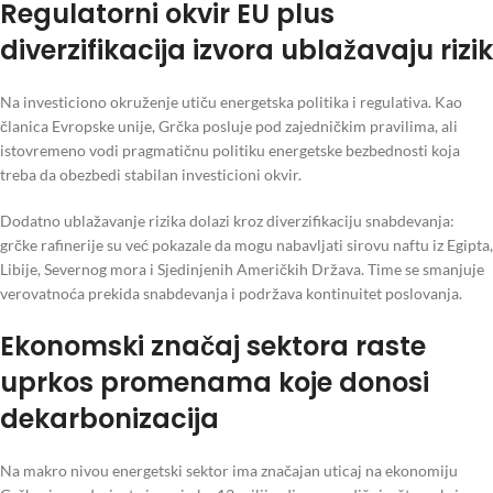
Regulatorni okvir EU plus
diverzifikacija izvora ublažavaju rizik
Na investiciono okruženje utiču energetska politika i regulativa. Kao
članica Evropske unije, Grčka posluje pod zajedničkim pravilima, ali
istovremeno vodi pragmatičnu politiku energetske bezbednosti koja
treba da obezbedi stabilan investicioni okvir.
Dodatno ublažavanje rizika dolazi kroz diverzifikaciju snabdevanja:
grčke rafinerije su već pokazale da mogu nabavljati sirovu naftu iz Egipta,
Libije, Severnog mora i Sjedinjenih Američkih Država. Time se smanjuje
verovatnoća prekida snabdevanja i podržava kontinuitet poslovanja.
Ekonomski značaj sektora raste
uprkos promenama koje donosi
dekarbonizacija
Na makro nivou energetski sektor ima značajan uticaj na ekonomiju