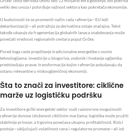
Grčke: izvoz derivata iznosi oko 13 milijardi evra godišnje, što pokriva
veliki deo uvoza i potvrđuje važnost sektora kao pokretača ekonomije.
U budućnosti će se promeniti način rada rafinerija—EU teži
dekarbonizaciji—ali potražnja za derivatima ostaje značajna. Tekst
takođe ukazuje da fragmentacija globalnih lanaca snabdevanja može
povećati vrednost regionalnih centara poput Grčke.
Pored toga raste preplitanje tradicionalne energetike s novim
tehnologijama: investicije u biogoriva, vodonik i hvatanje ugljenika
predstavljaju pravac transformacije kojim rafinerije pokušavaju da
ostanu relevantne u niskougljeničnoj ekonomiji.
Šta to znači za investitore: ciklične
marže uz logističku podršku
Za investitore grčki energetski sektor nudi raznovrsne mogućnosti:
rafinerije donose izloženost cikličnim maržama; logistika može pružiti
stabilnije prinose; a trgovina povećava ukupnu profitabilnost. Rizici
postoje—uključujući volatilnost cena i regulatorne promene—ali isti