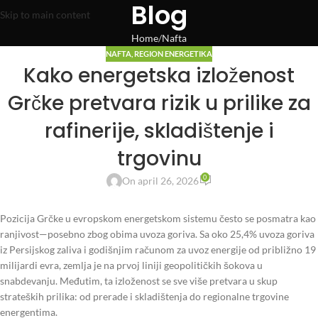
Blog
Skip to main content
Home
Nafta
NAFTA
,
REGION ENERGETIKA
Kako energetska izloženost
Grčke pretvara rizik u prilike za
rafinerije, skladištenje i
trgovinu
0
On april 26, 2026
Pozicija Grčke u evropskom energetskom sistemu često se posmatra kao
ranjivost—posebno zbog obima uvoza goriva. Sa oko 25,4% uvoza goriva
iz Persijskog zaliva i godišnjim računom za uvoz energije od približno 19
milijardi evra, zemlja je na prvoj liniji geopolitičkih šokova u
snabdevanju. Međutim, ta izloženost se sve više pretvara u skup
strateških prilika: od prerade i skladištenja do regionalne trgovine
energentima.