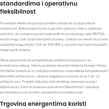
standardima i operativnu
fleksibilnost
Finansijski efekti ove pozicije posebno dolaze do izražaja tokom
volatilnosti. Rafinerijske marže mogu biti relativno niske u stabilnim
uslovima, ali značajno porasti kada dođe do poremećaja; tada EBITDA
marže mogu rasti iznad istorijskih proseka. U tekstu se navodi da prinosi
na kapital mogu dostići 15% do 20% IRR-a, naročito kod optimizovanih i
integrisanih sistema.
Takva sposobnost da se kapitalizuje volatilnost oslanja se i na
investicione cikluse. Tokom poslednje decenije Helleniq Energy i Motor
Oil Hellas investirali su značajna sredstva u unapređenje kompleksnosti i
ekoloških performansi—ukupna ulaganja procenjuju se na 1 do 1,5
milijardi evra. Projekti uključuju hidrokreking, odsumporavanje i
digitalizaciju, čime se povećava operativna fleksibilnost i usklađuje
proizvodnja sa sve strožim standardima Evropske unije.
Trgovina energentima koristi