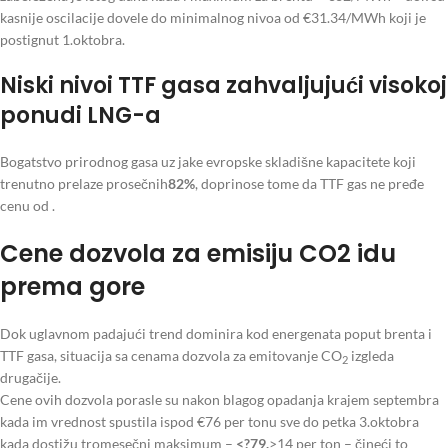
kasnije oscilacije dovele do minimalnog nivoa od €31.34/MWh koji je
postignut 1.oktobra.
Niski nivoi TTF gasa zahvaljujući visokoj
ponudi LNG-a
Bogatstvo prirodnog gasa uz jake evropske skladišne kapacitete koji
trenutno prelaze prosečnih
82%
, doprinose tome da TTF gas ne pređe
cenu od .
Cene dozvola za emisiju CO2 idu
prema gore
Dok uglavnom padajući trend dominira kod energenata poput brenta i
TTF gasa, situacija sa cenama dozvola za emitovanje CO
izgleda
2
drugačije.
Cene ovih dozvola porasle su nakon blagog opadanja krajem septembra
kada im vrednost spustila ispod €76 per tonu sve do petka 3.oktobra
kada dostižu tromesečni maksimum –
<?79.
>14 per ton – čineći to