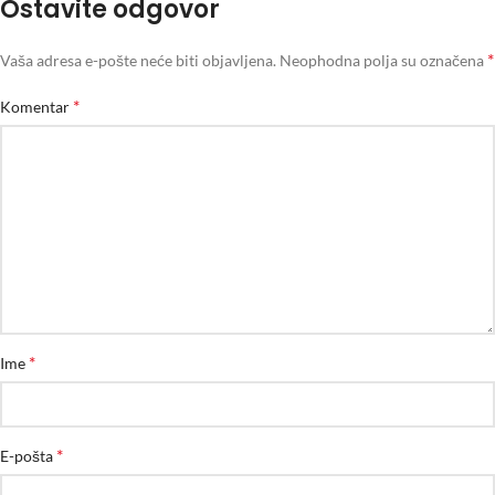
Ostavite odgovor
*
Vaša adresa e-pošte neće biti objavljena.
Neophodna polja su označena
*
Komentar
*
Ime
*
E-pošta