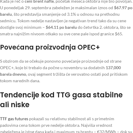
Kada je reč o
ceni brent nafte
, početak meseca oktobra nije bio povoljan.
U ponedeljak 29. septembra zabeležen je maksimalan iznos od
$67.97 po
barelu
, što predstavlja smanjenje od 3.1% u odnosu na prethodnu
sedmicu. Tokom nedelje nastavljen je negativan trend tako da su cene
dostigle svoj minimum –
$64.11 po barelu
do četvrtka 2. oktobra, što se
smatra najnižim nivoom otkako su ove cene pale ispod granice $65.
Povećana proizvodnja OPEC+
S obzirom da se očekuje ponovno povećanje proizvodnje od strane
OPEC+, koje bi trebalo da počne u novembru sa dodatnih
137,000
barela dnevno
, ovaj segment tržišta će verovatno ostati pod pritiskom
tokom narednih dana.
Tendencije kod TTG gasa stabilne
ali niske
TTF gas futures
pokazali su relativnu stabilnost ali s primetnim
padovima cena tokom prve nedelje oktobra. Najviša vrednost
zabeležena je istog dana kada i maximum za brentu – €32/MWh – dok su