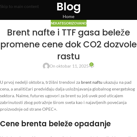
Blog
Skip to main content
Home
NEKATEGORIZOVANO
Brent nafte i TTF gasa beleže
promene cene dok CO2 dozvole
rastu
0
On oktobar 11, 2025
U prvoj nedelji oktobra, tržišni trendovi za
brent naftu
ukazuju na pad
cena, a analitičari predviđaju dalja usložnjavanja globalnog energetskog
sektora. Naime, futures ugovori za brent su još uvek pod uticajem
zabrinutosti zbog potražnje širom sveta kao i najavljenih povećanja
proizvodnje od strane OPEC+.
Cene brenta beleže opadanje