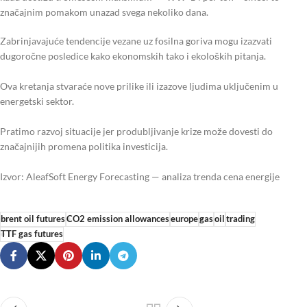
značajnim pomakom unazad svega nekoliko dana.
Zabrinjavajuće tendencije vezane uz fosilna goriva mogu izazvati
dugoročne posledice kako ekonomskih tako i ekoloških pitanja.
Ova kretanja stvaraće nove prilike ili izazove ljudima uključenim u
energetski sektor.
Pratimo razvoj situacije jer produbljivanje krize može dovesti do
značajnijih promena politika investicija.
Izvor: AleafSoft Energy Forecasting — analiza trenda cena energije
brent oil futures
CO2 emission allowances
europe
gas
oil
trading
TTF gas futures