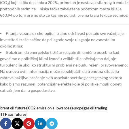
(CO
) koji ističu decembra 2025., primetan je nastavak silaznog trenda iz
2
prethodnih sedmica – niska tačka zabeležena početkom marta bila je
€60,94 po toni pre no što će kasnije porasti prema kraju tekuće sedmice.
Pitanja vezana uz ekologiju i trajnu održivost postaju sve važnija jer
investitori traže načine da prilagode svoja ulaganja novonastalim
okolnostima;
S obzirom da energetsko tržište reaguje dinamično posebno kad
govorimo o političkoj klimi između velikih sila; očekujemo daljnje
turbulencije ukoliko strukturni problemi ne budu rešeni pravovremeno;
Na osnovu ovih informacija može se zaključiti da trenutna situacija
zahteva pažljivo praćenje svih aspekata svetskog energetskog sektora
kako bismo razumeli potencijalne efekte koje bi politike mogli doneti
sutrašnjem danu gospodarstva.
brent oil futures
CO2 emission allowances
europe
gas
oil
trading
TTF gas futures