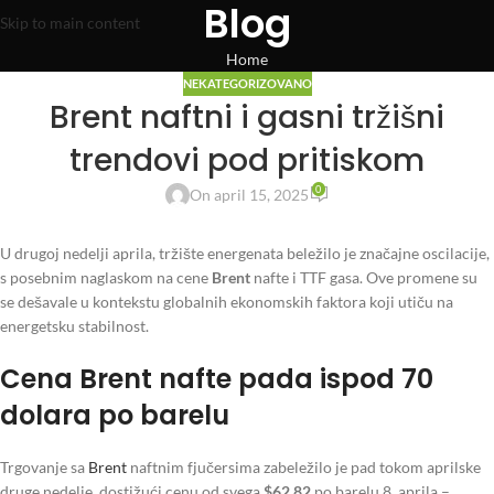
Blog
Skip to main content
Home
NEKATEGORIZOVANO
Brent naftni i gasni tržišni
trendovi pod pritiskom
0
On april 15, 2025
U drugoj nedelji aprila, tržište energenata beležilo je značajne oscilacije,
s posebnim naglaskom na cene
Brent
nafte i TTF gasa. Ove promene su
se dešavale u kontekstu globalnih ekonomskih faktora koji utiču na
energetsku stabilnost.
Cena Brent nafte pada ispod 70
dolara po barelu
Trgovanje sa
Brent
naftnim fjučersima zabeležilo je pad tokom aprilske
druge nedelje, dostižući cenu od svega
$62.82
po barelu 8. aprila –