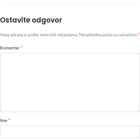
Ostavite odgovor
*
Vaša adresa e-pošte neće biti objavljena.
Neophodna polja su označena
*
Komentar
*
Ime