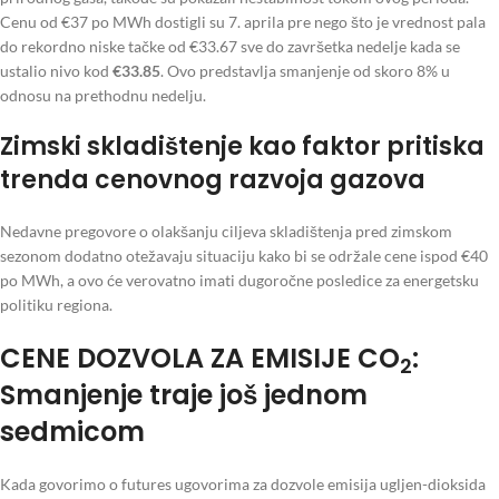
Cenu od €37 po MWh dostigli su 7. aprila pre nego što je vrednost pala
do rekordno niske tačke od €33.67 sve do završetka nedelje kada se
ustalio nivo kod
€33.85
. Ovo predstavlja smanjenje od skoro 8% u
odnosu na prethodnu nedelju.
Zimski skladištenje kao faktor pritiska
trenda cenovnog razvoja gazova
Nedavne pregovore o olakšanju ciljeva skladištenja pred zimskom
sezonom dodatno otežavaju situaciju kako bi se održale cene ispod €40
po MWh, a ovo će verovatno imati dugoročne posledice za energetsku
politiku regiona.
CENE DOZVOLA ZA EMISIJE CO
:
2
Smanjenje traje još jednom
sedmicom
Kada govorimo o futures ugovorima za dozvole emisija ugljen-dioksida