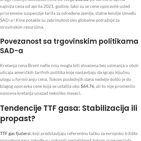
najniža cena od aprila 2021. godine. Iako su se cene oporavile usled
privremene suspenzije tarifa za određene zemlje, stalne tenzije između
SAD-a i Kine potakle su zabrinutost oko globalne potražnje za
sirovinskim resursima.
Povezanost sa trgovinskim politikama
SAD-a
Kretanja cena Brent nafte nisu mogla biti shvaćena bez uzimanja u obzir
uticaja američkih tarifnih politika koje nastavljaju da igraju ključnu
ulogu u formiranju cena. Tokom poslednjih dana nedelje došlo je do
blagog oporavka cene koja se ustalila oko
$64.76
, ali to nije promenilo
osnovna kretanja unazad nekoliko meseci.
Tendencije TTF gasa: Stabilizacija ili
propast?
TTF gas fjučersi
, koji predstavljaju referentnu tačku za evropsko tržište
prirodnog gasa, takođe su pokazali nestabilnost tokom ovog perioda.