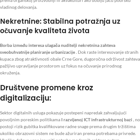
prema organskoj proizvodnji ili akvakulturi ako dobiju jaču podršku
vladinog delovanja.
Nekretnine: Stabilna potražnja uz
očuvanje kvaliteta života
Borba između interesa ulagača nuditelji nekretnina zahteva
sveobuhvatnije planiranje urbanizacije
. Dok raste interesovanje stranih
kupaca zbog atraktivnosti obale Crne Gore, dugoročna održivost zahteva
pažljivo upravljanje prostorom uz fokus na očuvanje prirodnog
okruženja.
Društvene promene kroz
digitalizaciju:
Sektor digitalnih usluga pokazuje postepeni napredak zahvaljujući
povoljnim poreskim politikama
I razvijenoj ICT infrastrukturnoj bazi
, no
postoji rizik gubitka kvalifikovane radne snage prema drugim tržištima
ukoliko obrazovni sistem ne bude ažuriran prema potrebama privrede.