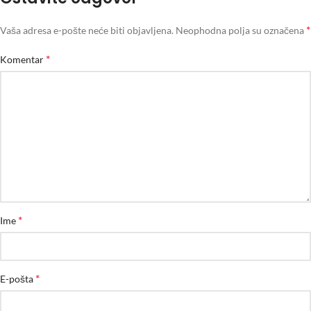
*
Vaša adresa e-pošte neće biti objavljena.
Neophodna polja su označena
*
Komentar
*
Ime
*
E-pošta