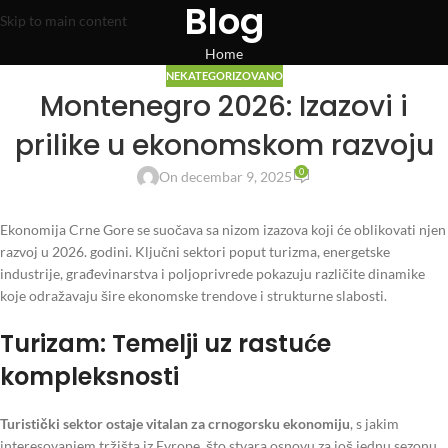
Blog
Skip to main content
Home
NEKATEGORIZOVANO
Montenegro 2026: Izazovi i
prilike u ekonomskom razvoju
0
On decembar 9, 2025
Ekonomija Crne Gore se suočava sa nizom izazova koji će oblikovati njen
razvoj u 2026. godini. Ključni sektori poput turizma, energetske
industrije, građevinarstva i poljoprivrede pokazuju različite dinamike
koje odražavaju šire ekonomske trendove i strukturne slabosti.
Turizam: Temelji uz rastuće
kompleksnosti
Turistički sektor ostaje vitalan za crnogorsku ekonomiju
, s jakim
interesovanjem tržišta iz Evrope, što stvara osnovu za još jednu sezonu