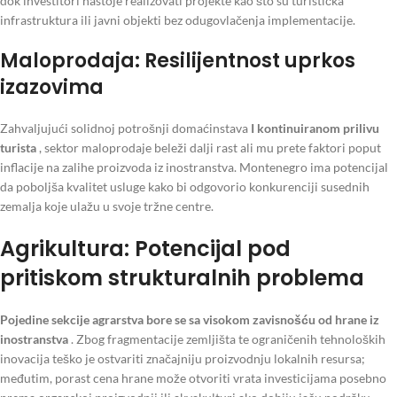
dok investitori nastoje realizovati projekte kao što su turistička
infrastruktura ili javni objekti bez odugovlačenja implementacije.
Maloprodaja: Resilijentnost uprkos
izazovima
Zahvaljujući solidnoj potrošnji domaćinstava
I kontinuiranom prilivu
turista
, sektor maloprodaje beleži dalji rast ali mu prete faktori poput
inflacije na zalihe proizvoda iz inostranstva. Montenegro ima potencijal
da poboljša kvalitet usluge kako bi odgovorio konkurenciji susednih
zemalja koje ulažu u svoje tržne centre.
Agrikultura: Potencijal pod
pritiskom strukturalnih problema
Pojedine sekcije agrarstva bore se sa visokom zavisnošću od hrane iz
inostranstva
. Zbog fragmentacije zemljišta te ograničenih tehnoloških
inovacija teško je ostvariti značajniju proizvodnju lokalnih resursa;
međutim, porast cena hrane može otvoriti vrata investicijama posebno