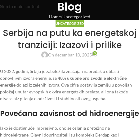
Blog
Skip to main content
Home
Uncategorized
UNCATEGORIZED
Serbija na putu ka energetskoj
tranziciji: Izazovi i prilike
0
On decembar 10, 2025
U 2022. godini, Srbija je zabeležila značajan napredak u oblasti
obnovljivih izvora energije, sa
48% ukupne proizvodnje električne
energije
dolazi iz zelenih izvora. Ova cifra postavlja zemlju u povoljan
položaj unutar evropskih okvira energetskih prelaza, ali ona takođe
otvara niz pitanja o održivosti i stabilnosti ovog uspeha.
Povećana zavisnost od hidroenergije
Iako je dostignuće impresivno, ono se oslanja pretežno na
hidroelektrane. Glavni doprinositelji su kompleks Đerdap kao i