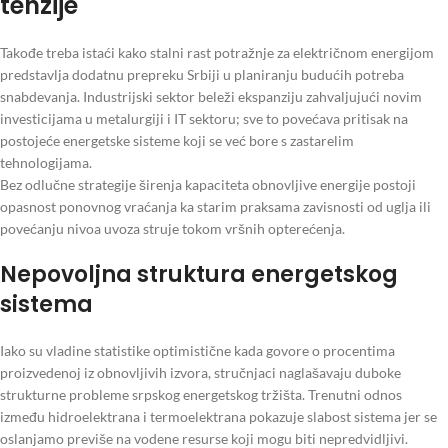
tenzije
Takođe treba istaći kako stalni rast potražnje za električnom energijom
predstavlja dodatnu prepreku Srbiji u planiranju budućih potreba
snabdevanja. Industrijski sektor beleži ekspanziju zahvaljujući novim
investicijama u metalurgiji i IT sektoru; sve to povećava pritisak na
postojeće energetske sisteme koji se već bore s zastarelim
tehnologijama.
Bez odlučne strategije širenja kapaciteta obnovljive energije postoji
opasnost ponovnog vraćanja ka starim praksama zavisnosti od uglja ili
povećanju nivoa uvoza struje tokom vršnih opterećenja.
Nepovoljna struktura energetskog
sistema
Iako su vladine statistike optimistične kada govore o procentima
proizvedenoj iz obnovljivih izvora, stručnjaci naglašavaju duboke
strukturne probleme srpskog energetskog tržišta. Trenutni odnos
između hidroelektrana i termoelektrana pokazuje slabost sistema jer se
oslanjamo previše na vodene resurse koji mogu biti nepredvidljivi.