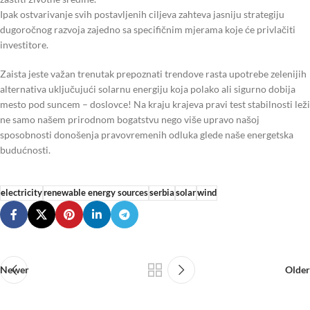
Ipak ostvarivanje svih postavljenih ciljeva zahteva jasniju strategiju
dugoročnog razvoja zajedno sa specifičnim mjerama koje će privlačiti
investitore.
Zaista jeste važan trenutak prepoznati trendove rasta upotrebe zelenijih
alternativa uključujući solarnu energiju koja polako ali sigurno dobija
mesto pod suncem – doslovce! Na kraju krajeva pravi test stabilnosti leži
ne samo našem prirodnom bogatstvu nego više upravo našoj
sposobnosti donošenja pravovremenih odluka glede naše energetska
budućnosti.
electricity
renewable energy sources
serbia
solar
wind
Newer
Older