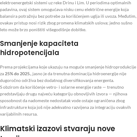
elektroenergetski sistemi uz reke Drinu i Lim. U periodima optimalnih
padavina, ovaj sistem omogućava nisku cenu električne energije koja
balansira potražnju bez potrebe za korišćenjem uglja ili uvoza. Međutim,
ovakav pristup nosi rizik zbog promena klimatskih uslova; jedno sušno
leto može brzo poništiti višegodišnje dobitke.
Smanjenje kapaciteta
hidropotencijala
Prema projekcijama koje ukazuju na moguće smanjenje hidroprodukcije
za
25% do 2025.
, jasno je da trenutna dominacija hidroenergije nije
dugoročno održiva bez dodatnog diversifikovanja energenta.
S obzirom da korišćenje vetro- i solarne energije raste — trenutno
predstavljaju drugu najveću kategoriju obnovljivih izvora — njihova
sposobnost da nadomeste nedostatak vode ostaje ograničena zbog
infrastrukture koja još nije adekvatno razvijena za integraciju ovakvih
varijabilnih resursa.
Klimatski izazovi stvaraju nove