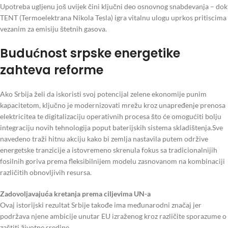
Upotreba ugljenu još uvijek čini ključni deo osnovnog snabdevanja – dok
TENT (Termoelektrana Nikola Tesla) igra vitalnu ulogu uprkos pritiscima
vezanim za emisiju štetnih gasova.
Budućnost srpske energetike
zahteva reforme
Ako Srbija želi da iskoristi svoj potencijal zelene ekonomije punim
kapacitetom, ključno je modernizovati mrežu kroz unapređenje prenosa
elektricitea te digitalizaciju operativnih procesa što će omogućiti bolju
integraciju novih tehnologija poput baterijskih sistema skladištenja.Sve
navedeno traži hitnu akciju kako bi zemlja nastavila putem održive
energetske tranzicije a istovremeno skrenula fokus sa tradicionalnijih
fosilnih goriva prema fleksibilnijem modelu zasnovanom na kombinaciji
različitih obnovljivih resursa.
Zadovoljavajuća kretanja prema ciljevima UN-a
Ovaj istorijski rezultat Srbije takođe ima međunarodni značaj jer
podržava njene ambicije unutar EU izraženog kroz različite sporazume o
zaštiti životne sredine.