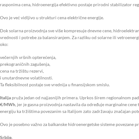
rasponima cena, hidroenergija efektivno postaje prirodni stabilizator re
Ovo je već vidljivo u strukturi cena električne energije.
Dok solarna proizvodnja sve više kompresuje dnevne cene, hidroelektr
vrednosti i potrebe za balansiranjem. Za razliku od solarne ili vetroener
oko:
večernjih vršnih opterećenja,
prekograničnih zagušenja,
cena na tržištu rezervi,
i unutardnevne volatilnosti.
Ta fleksibilnost postaje sve vrednija u finansijskom smislu.
Italija
pruža jedan od najjasnijih primera. Uprkos širem regionalnom padu 
€/MWh
, jer je gasna proizvodnja nastavila da određuje marginalne cene
energiju ka tržištima povezanim sa Italijom zato zadržavaju značajan pot
Ovo je posebno važno za balkanske hidroenergetske sisteme povezane p
Srbije
,