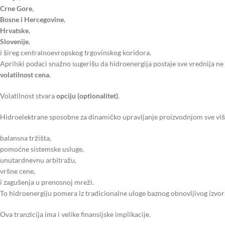
Crne Gore
,
Bosne i Hercegovine
,
Hrvatske
,
Slovenije
,
i šireg centralnoevropskog trgovinskog koridora.
Aprilski podaci snažno sugerišu da hidroenergija postaje sve vrednija ne 
volatilnost cena
.
Volatilnost stvara
opciju (optionalitet)
.
Hidroelektrane sposobne za dinamičko upravljanje proizvodnjom sve vi
balansna tržišta,
pomoćne sistemske usluge,
unutardnevnu arbitražu,
vršne cene,
i zagušenja u prenosnoj mreži.
To hidroenergiju pomera iz tradicionalne uloge baznog obnovljivog izvo
Ova tranzicija ima i velike finansijske implikacije.