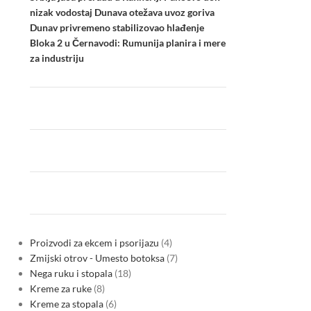
nizak vodostaj Dunava otežava uvoz goriva
Dunav privremeno stabilizovao hlađenje
Bloka 2 u Černavodi: Rumunija planira i mere
za industriju
Proizvodi za ekcem i psorijazu
4
Zmijski otrov - Umesto botoksa
7
Nega ruku i stopala
18
Kreme za ruke
8
Kreme za stopala
6