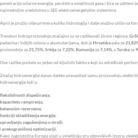
penetracija solarne energije, perzistira volatilnost gasa i šire se zahtevi
najvrednijim sredstvima u SEE elektroenergetskim sistemima.
April je pružio više primera koliko hidrologija i dalje snažno utiče na for
Trendovi hidroproizvodnje značajno su se razlikovali širom regiona.
Grč
padavina i lošijih uslova u akumulacijama, dok je
Hrvatska
pala za
21,82
proizvodnju za
21,75%
,
Srbija
za
7,22%
,
Rumunija
za
7,14%
, a
Turska
za
9
Ove razlike postale su jedan od ključnih faktora koji su određivali perfo
Značaj hidroenergije danas daleko prevazilazi samu proizvodnju električn
hidroenergije leži u:
fleksibilnosti dispečiranja
,
kapacitetu rampiranja
,
balansnim rezervama
,
funkciji skladištenja energije
,
upravljanju zagušenjima u mreži
,
i
prekograničnoj optimizaciji
.
Kako Jugoistočna Evropa ulazi u volatilniju eru obnovljivih izvora, obe