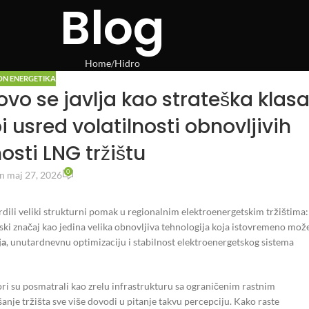
Blog
Home
Hidro
ON ENERGETIKA
vo se javlja kao strateška klas
 usred volatilnosti obnovljivih
nosti LNG tržištu
0
n maj 27, 2026
dili veliki strukturni pomak u regionalnim elektroenergetskim tržištima:
jski značaj kao jedina velika obnovljiva tehnologija koja istovremeno mož
ja
, unutardnevnu optimizaciju i stabilnost elektroenergetskog sistema
ri su posmatrali kao zrelu infrastrukturu sa ograničenim rastnim
nje tržišta sve više dovodi u pitanje takvu percepciju. Kako raste