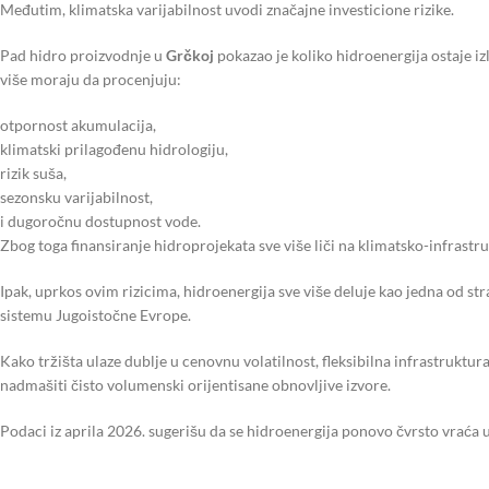
Međutim, klimatska varijabilnost uvodi značajne investicione rizike.
Pad hidro proizvodnje u
Grčkoj
pokazao je koliko hidroenergija ostaje i
više moraju da procenjuju:
otpornost akumulacija,
klimatski prilagođenu hidrologiju,
rizik suša,
sezonsku varijabilnost,
i dugoročnu dostupnost vode.
Zbog toga finansiranje hidroprojekata sve više liči na klimatsko-infrastr
Ipak, uprkos ovim rizicima, hidroenergija sve više deluje kao jedna od s
sistemu Jugoistočne Evrope.
Kako tržišta ulaze dublje u cenovnu volatilnost, fleksibilna infrastrukt
nadmašiti čisto volumenski orijentisane obnovljive izvore.
Podaci iz aprila 2026. sugerišu da se hidroenergija ponovo čvrsto vraća u