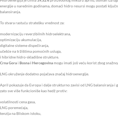
Hidroenergija je činila
39,52%
proizvodnog miksa u aprilu, odmah iza uglj
energije u narednim godinama, domaći hidro resursi mogu postati ključn
balansiranja.
To stvara rastuću stratešku vrednost za:
modernizaciju reverzibilnih hidroelektrana,
optimizaciju akumulacija,
digitalne sisteme dispečiranja,
učešće na tržištima pomoćnih usluga,
i hibridne hidro-skladišne strukture.
Crna Gora
i
Bosna i Hercegovina
mogu imati još veću korist zbog snažnog h
LNG okruženje dodatno pojačava značaj hidroenergije.
April pokazuje da Evropa i dalje strukturno zavisi od LNG balansiranja i 
zato sve više funkcioniše kao hedž protiv:
volatilnosti cena gasa,
LNG poremećaja,
tenzija na Bliskom istoku,