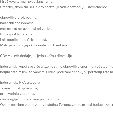
i troškova termalnog balansiranja.
U finansijskom smislu, hidro portfoliji sada obezbeđuju istovremeno:
obnovljivu proizvodnju,
balansnu sposobnost,
energetsku nezavisnost od goriva,
funkciju skladištenja,
i niskougljeničnu fleksibilnost.
Malo je tehnologija koje nude ovu kombinaciju.
CBAM okvir dodaje još jednu važnu dimenziju.
Industrijski kupci sve više traže ne samo obnovljivu energiju, već stabil
boljim satnim usklađivanjem. Hidro-podržani obnovljivi portfoliji zato mo
industrijske PPA ugovore,
zelene industrijske zone,
proizvodnju vodonika,
i niskougljeničnu izvoznu proizvodnju.
Ovo je posebno važno za Jugoistočnu Evropu, gde su mnogi budući izvozni