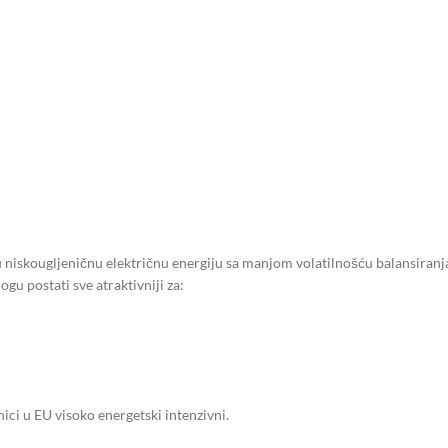
nu niskougljeničnu električnu energiju sa manjom volatilnošću balansiranja
gu postati sve atraktivniji za:
ci u EU visoko energetski intenzivni.