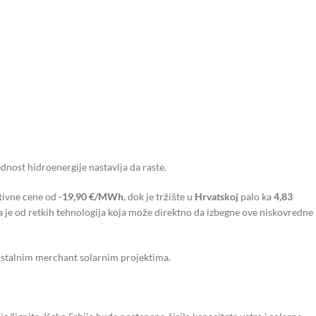
ednost hidroenergije nastavlja da raste.
ativne cene od
-19,90 €/MWh
, dok je tržište u
Hrvatskoj
palo ka
4,83
a je od retkih tehnologija koja može direktno da izbegne ove niskovredne
ostalnim merchant solarnim projektima.