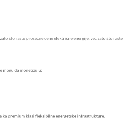
zato što rastu prosečne cene električne energije, već zato što raste
še mogu da monetizuju:
ra ka premium klasi
fleksibilne energetske infrastrukture
.