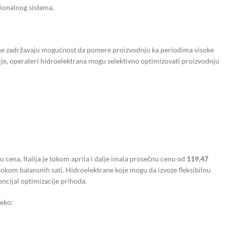
gionalnog sistema.
ane zadržavaju mogućnost da pomere proizvodnju ka periodima visoke
gije, operateri hidroelektrana mogu selektivno optimizovati proizvodnju
cena, Italija je tokom aprila i dalje imala prosečnu cenu od
119,47
 tokom balansnih sati. Hidroelektrane koje mogu da izvoze fleksibilnu
encijal optimizacije prihoda.
reko: