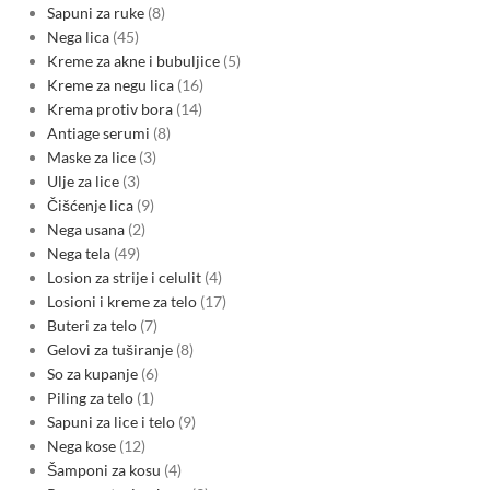
Sapuni za ruke
8
Nega lica
45
Kreme za akne i bubuljice
5
Kreme za negu lica
16
Krema protiv bora
14
Antiage serumi
8
Maske za lice
3
Ulje za lice
3
Čišćenje lica
9
Nega usana
2
Nega tela
49
Losion za strije i celulit
4
Losioni i kreme za telo
17
Buteri za telo
7
Gelovi za tuširanje
8
So za kupanje
6
Piling za telo
1
Sapuni za lice i telo
9
Nega kose
12
Šamponi za kosu
4