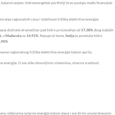
 za balansiranjem, hidroenergetski portfoliji brzo postaju među finansijski
miranje regionalnih cena i stabilnost tržišta električne energije.
ka
je doživela dramatičan pad hidro proizvodnje od
57,38%
zbog slabijih
%
, a
Mađarska
za
14,91%
. Nasuprot tome,
Italija
je povećala hidro
,96%
.
rmanse regionalnog tržišta električne energije tokom aprila.
e energije. U sve više obnovljivim sistemima, stvarna vrednost
leženu viškovima solarne energije tokom dana i sve širim unutardnevnim