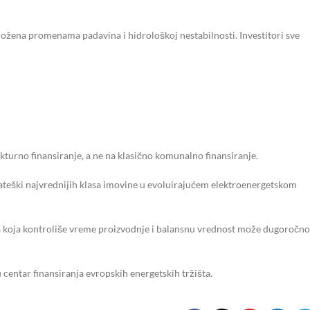
zložena promenama padavina i hidrološkoj nestabilnosti. Investitori sve
ukturno finansiranje, a ne na klasično komunalno finansiranje.
trateški najvrednijih klasa imovine u evoluirajućem elektroenergetskom
ura koja kontroliše vreme proizvodnje i balansnu vrednost može dugoročno
 centar finansiranja evropskih energetskih tržišta.