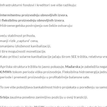
Infrastrukturni fondovi i kreditori sve više razlikuju:
intermitentnu proizvodnju obnovljivih izvora
,
i
fleksibilnu proizvodnju obnovljivih izvora
.
Hidroenergetska postrojenja sve češće ostvaruju:
veću stabilnost prihoda,
manji rizik „capture“ cena,
smanjenu izloženost kanibalizaciji,
i šire mogućnosti monetizacije.
Kako pritisci solarne kanibalizacije jačaju širom SEE tržišta, relativna vr
Aprilska struktura tržišta to jasno pokazuje.
Mađarska
je zabeležila neg
€/MWh
tokom perioda viška proizvodnje. Fleksibilna hidroenergija jedn
periode i premesti proizvodnju u profitabilnije balansne sate.
To sve više poboljšava bankabilnost hidro projekata u poređenju sa sam
Srbija
zauzima posebno zanimljivu poziciju u ovoj tranziciji.