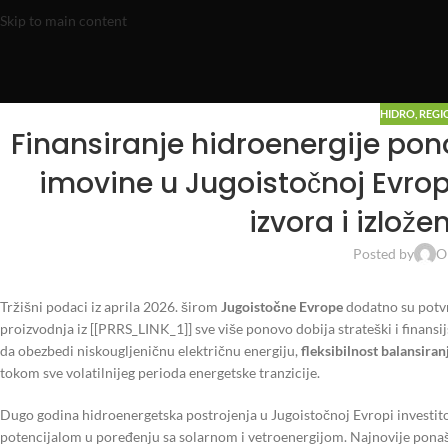
Skip to main content
HIDRO
,
REGI
Finansiranje hidroenergije pono
imovine u Jugoistočnoj Evropi
izvora i izlože
Posted by
O
Tržišni podaci iz aprila 2026. širom
Jugoistočne Evrope
dodatno su potvr
proizvodnja iz [[PRRS_LINK_1]] sve više ponovo dobija strateški i finansi
da obezbedi niskougljeničnu električnu energiju,
fleksibilnost balansiran
tokom sve volatilnijeg perioda energetske tranzicije.
Dugo godina hidroenergetska postrojenja u Jugoistočnoj Evropi investito
potencijalom u poređenju sa solarnom i vetroenergijom. Najnovije ponaša