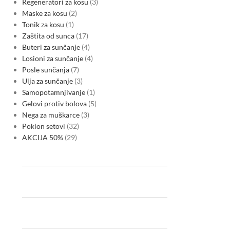
Regeneratori za kosu
3
Maske za kosu
2
Tonik za kosu
1
Zaštita od sunca
17
Buteri za sunčanje
4
Losioni za sunčanje
4
Posle sunčanja
7
Ulja za sunčanje
3
Samopotamnjivanje
1
Gelovi protiv bolova
5
Nega za muškarce
3
Poklon setovi
32
AKCIJA 50%
29