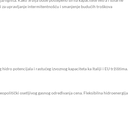
a/lignita. Kako Srbija bude postepeno širila kapacitete vetra i solarne
i za upravljanje intermitentnošću i smanjenje budućih troškova
idro potencijala i rastućeg izvoznog kapaciteta ka Italiji i EU tržištima.
geopolitički osetljivog gasnog određivanja cena. Fleksibilna hidroenergija