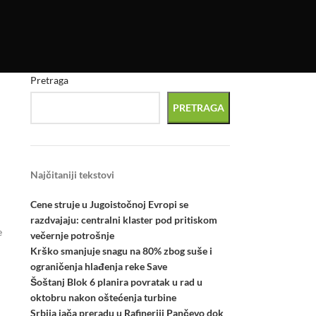
Pretraga
a
PRETRAGA
Najčitaniji tekstovi
Cene struje u Jugoistočnoj Evropi se
razdvajaju: centralni klaster pod pritiskom
e
večernje potrošnje
Krško smanjuje snagu na 80% zbog suše i
ograničenja hlađenja reke Save
Šoštanj Blok 6 planira povratak u rad u
oktobru nakon oštećenja turbine
Srbija jača preradu u Rafineriji Pančevo dok