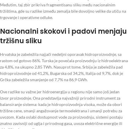
Međutim, taj zbir prikriva fragmentisanu sliku među nacionalnim
tržištima, gde su razlike između zemalja bile dovoljno velike da utiču na
trgovanje i operativne odluke.
Nacionalni skokovi i padovi menjaju
tržišnu sliku
Hrvatska je zabeležila najjači nedeljni oporavak hidroproizvodnje, sa
rastom od gotovo 86%. Turska je povećala proizvodnju iz hidroelektrana
za 4,8%, na ukupno 2,85 TWh. Nasuprot tome, Srbija je zabeležila pad
hidroproizvodnje od 41,2%, Bugarska od 34,2%, Italija od 9,7%, dok je
Grčka zabeležila smanjenje od 7,7% na 86,9 GWh.
Ove razlike su važne jer hidroenergija u regionu nije samo još jedan
izvor proizvodnje. Ona predstavlja najvažniji prirodni instrument za
balansiranje sistema: kada je hidroproizvodnja visoka, može da obori
tržišne cene, smanji angažovanje termoelektrana i umanji potrebu za
uvozom. Kada oslabi dostupnost vode za proizvodnju, sistemi postaju
znatno zavisniji od uglja i prirodnog gasa, uvoza električne energije ili