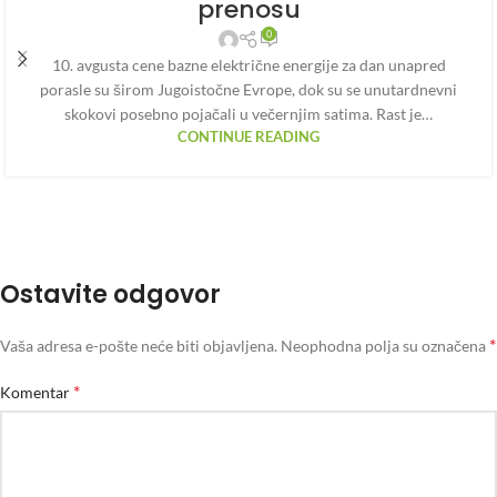
prenosu
0
10. avgusta cene bazne električne energije za dan unapred
porasle su širom Jugoistočne Evrope, dok su se unutardnevni
skokovi posebno pojačali u večernjim satima. Rast je…
CONTINUE READING
Ostavite odgovor
*
Vaša adresa e-pošte neće biti objavljena.
Neophodna polja su označena
*
Komentar