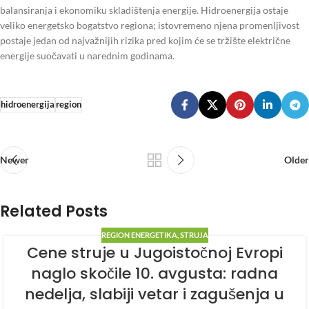
balansiranja i ekonomiku skladištenja energije. Hidroenergija ostaje
veliko energetsko bogatstvo regiona; istovremeno njena promenljivost
postaje jedan od najvažnijih rizika pred kojim će se tržište električne
energije suočavati u narednim godinama.
hidroenergija
region
Newer
Older
Related Posts
REGION ENERGETIKA
,
STRUJA
Cene struje u Jugoistočnoj Evropi
naglo skočile 10. avgusta: radna
nedelja, slabiji vetar i zagušenja u