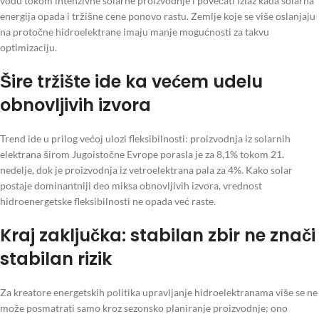
vodu tokom intenzivne solarne proizvodnje i povećati izlaz kada solarna
energija opada i tržišne cene ponovo rastu. Zemlje koje se više oslanjaju
na protočne hidroelektrane imaju manje mogućnosti za takvu
optimizaciju.
Šire tržište ide ka većem udelu
obnovljivih izvora
Trend ide u prilog većoj ulozi fleksibilnosti: proizvodnja iz solarnih
elektrana širom Jugoistočne Evrope porasla je za 8,1% tokom 21.
nedelje, dok je proizvodnja iz vetroelektrana pala za 4%. Kako solar
postaje dominantniji deo miksa obnovljivih izvora, vrednost
hidroenergetske fleksibilnosti ne opada već raste.
Kraj zaključka: stabilan zbir ne znači
stabilan rizik
Za kreatore energetskih politika upravljanje hidroelektranama više se ne
može posmatrati samo kroz sezonsko planiranje proizvodnje; ono