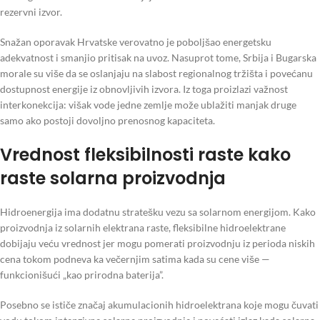
rezervni izvor.
Snažan oporavak Hrvatske verovatno je poboljšao energetsku
adekvatnost i smanjio pritisak na uvoz. Nasuprot tome, Srbija i Bugarska
morale su više da se oslanjaju na slabost regionalnog tržišta i povećanu
dostupnost energije iz obnovljivih izvora. Iz toga proizlazi važnost
interkonekcija: višak vode jedne zemlje može ublažiti manjak druge
samo ako postoji dovoljno prenosnog kapaciteta.
Vrednost fleksibilnosti raste kako
raste solarna proizvodnja
Hidroenergija ima dodatnu stratešku vezu sa solarnom energijom. Kako
proizvodnja iz solarnih elektrana raste, fleksibilne hidroelektrane
dobijaju veću vrednost jer mogu pomerati proizvodnju iz perioda niskih
cena tokom podneva ka večernjim satima kada su cene više —
funkcionišući „kao prirodna baterija”.
Posebno se ističe značaj akumulacionih hidroelektrana koje mogu čuvati