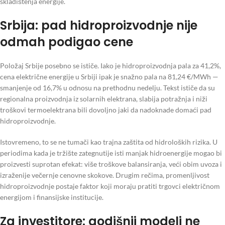
skladištenja energije.
Srbija: pad hidroproizvodnje nije
odmah podigao cene
Položaj Srbije posebno se ističe. Iako je hidroproizvodnja pala za 41,2%,
cena električne energije u Srbiji ipak je snažno pala na 81,24 €/MWh —
smanjenje od 16,7% u odnosu na prethodnu nedelju. Tekst ističe da su
regionalna proizvodnja iz solarnih elektrana, slabija potražnja i niži
troškovi termoelektrana bili dovoljno jaki da nadoknade domaći pad
hidroproizvodnje.
Istovremeno, to se ne tumači kao trajna zaštita od hidroloških rizika. U
periodima kada je tržište zategnutije isti manjak hidroenergije mogao bi
proizvesti suprotan efekat: više troškove balansiranja, veći obim uvoza i
izraženije večernje cenovne skokove. Drugim rečima, promenljivost
hidroproizvodnje postaje faktor koji moraju pratiti trgovci električnom
energijom i finansijske institucije.
Za investitore: godišnji modeli ne