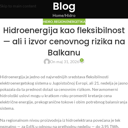
Blog
Skip to main content
Home
Hidro
HIDRO
,
REGION ENERGETIKA
Hidroenergija kao fleksibilnost
— ali i izvor cenovnog rizika na
Balkanu
0
On maj 31, 2026
Hidroenergija je jedno od najvrednijih sredstava fleksibilnosti
elektroenergetskog sistema u Jugoistočnoj Evropi, ali 21. nedelja je jasno
pokazala da ta prednost dolazi sa cenovnim rizikom. Neravnomerni
hidrološki uslovi mogu u kratkom roku promeniti kretanje cena
električne energije, prekogranične tokove i obim potrebnog balansiranja
sistema.
Na regionalnom nivou proizvodnja iz hidroelektrana povećana je tek
neznatno — za 0,6% u odnosu na prethodnu nedelju — do 3,95 TWh.