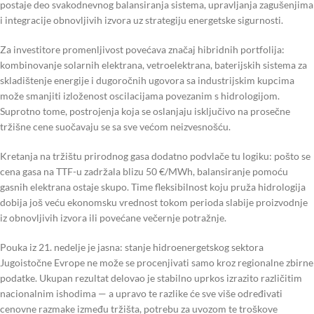
postaje deo svakodnevnog balansiranja sistema, upravljanja zagušenjima
i integracije obnovljivih izvora uz strategiju energetske sigurnosti.
Za investitore promenljivost povećava značaj hibridnih portfolija:
kombinovanje solarnih elektrana, vetroelektrana, baterijskih sistema za
skladištenje energije i dugoročnih ugovora sa industrijskim kupcima
može smanjiti izloženost oscilacijama povezanim s hidrologijom.
Suprotno tome, postrojenja koja se oslanjaju isključivo na prosečne
tržišne cene suočavaju se sa sve većom neizvesnošću.
Kretanja na tržištu prirodnog gasa dodatno podvlače tu logiku: pošto se
cena gasa na TTF-u zadržala blizu 50 €/MWh, balansiranje pomoću
gasnih elektrana ostaje skupo. Time fleksibilnost koju pruža hidrologija
dobija još veću ekonomsku vrednost tokom perioda slabije proizvodnje
iz obnovljivih izvora ili povećane večernje potražnje.
Pouka iz 21. nedelje je jasna: stanje hidroenergetskog sektora
Jugoistočne Evrope ne može se procenjivati samo kroz regionalne zbirne
podatke. Ukupan rezultat delovao je stabilno uprkos izrazito različitim
nacionalnim ishodima — a upravo te razlike će sve više određivati
cenovne razmake između tržišta, potrebu za uvozom te troškove