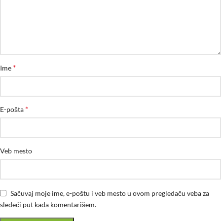
*
Ime
*
E-pošta
Veb mesto
Sačuvaj moje ime, e-poštu i veb mesto u ovom pregledaču veba za
sledeći put kada komentarišem.