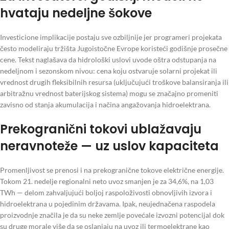
hvataju nedeljne šokove
Investicione implikacije postaju sve ozbiljnije jer programeri projekata
često modeliraju tržišta Jugoistočne Evrope koristeći godišnje prosečne
cene. Tekst naglašava da hidrološki uslovi uvode oštra odstupanja na
nedeljnom i sezonskom nivou: cena koju ostvaruje solarni projekat ili
vrednost drugih fleksibilnih resursa (uključujući troškove balansiranja ili
arbitražnu vrednost baterijskog sistema) mogu se značajno promeniti
zavisno od stanja akumulacija i načina angažovanja hidroelektrana.
Prekogranični tokovi ublažavaju
neravnoteže — uz uslov kapaciteta
Promenljivost se prenosi i na prekogranične tokove električne energije.
Tokom 21. nedelje regionalni neto uvoz smanjen je za 34,6%, na 1,03
TWh — delom zahvaljujući boljoj raspoloživosti obnovljivih izvora i
hidroelektrana u pojedinim državama. Ipak, neujednačena raspodela
proizvodnje značila je da su neke zemlje povećale izvozni potencijal dok
su druge morale više da se oslanjaju na uvoz ili termoelektrane kao