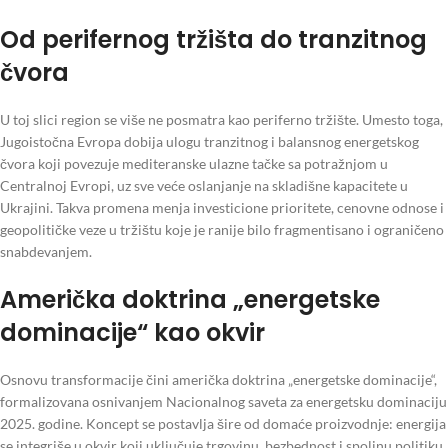
Od perifernog tržišta do tranzitnog
čvora
U toj slici region se više ne posmatra kao periferno tržište. Umesto toga,
Jugoistočna Evropa dobija ulogu tranzitnog i balansnog energetskog
čvora koji povezuje mediteranske ulazne tačke sa potražnjom u
Centralnoj Evropi, uz sve veće oslanjanje na skladišne kapacitete u
Ukrajini. Takva promena menja investicione prioritete, cenovne odnose i
geopolitičke veze u tržištu koje je ranije bilo fragmentisano i ograničeno
snabdevanjem.
Američka doktrina „energetske
dominacije“ kao okvir
Osnovu transformacije čini američka doktrina „energetske dominacije“,
formalizovana osnivanjem Nacionalnog saveta za energetsku dominaciju
2025. godine. Koncept se postavlja šire od domaće proizvodnje: energija
se integriše u okvir koji uključuje trgovinu, bezbednost i spoljnu politiku.