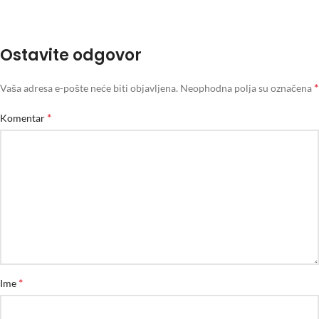
Ostavite odgovor
*
Vaša adresa e-pošte neće biti objavljena.
Neophodna polja su označena
*
Komentar
*
Ime