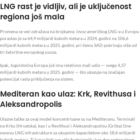
LNG rast je vidljiv, ali je uključenost
regiona još mala
Promena se već odražava na brojkama: izvoz američkog LNG-a u Evropu
porastao je sa 64,9 milijardi kubnih metara u 2024. godini na 106,6
milijardi kubnih metara u 2025. godini, pri čemu SAD pokrivaju više od
tri četvrtine evropskog uvoza.
Ipak, Jugoistočna Evropa još ima relativno mali udio — svega 4,37
milijardi kubnih metara u 2025. godini — što ukazuje na značajan
potencijal rasta priključenja na sistem.
Mediteran kao ulaz: Krk, Revithusa i
Aleksandropolis
Ulazne tačke za ovaj model koncentrisane su na Mediteranu. Terminali
na Krku (Hrvatska), kao i u Revithusi i Aleksandropolisu (Grčka) čine
osnovu LNG infrastrukture sa ukupnim kapacitetom oko 18,6 milijardi
kubnih metara. Ti kapaciteti sve više funkcionišu kao deo regionalnog