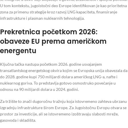
U tom kontekstu, jugoistočni deo Evrope identifikovan je kao prioritetna
zona za primenu strategije kroz razvoj LNG kapaciteta, finansiranje
infrastrukture i plasman nuklearnih tehnologija.
Prekretnica početkom 2026:
obaveze EU prema američkom
energentu
Ključna tačka nastupa početkom 2026. godine usvajanjem
transatlantskog energetskog okvira kojim se Evropska unija obavezala da
do 2028. godine kupi 750 milijardi dolara američkog LNG-a, nafte i
nuklearnog goriva. To predstavlja gotovo osmostruko povećanje u
odnosu na 90 milijardi dolara u 2024. godini.
Za tržište to znači dugoročnu tražnju koja istovremeno zahteva ubrzanu
izgradnju infrastrukture širom Evrope. Za Jugoistočnu Evropu otvara se
prostor za investicije, ali se istovremeno izoštravaju slabosti mreže,
gasovoda i skladišta.