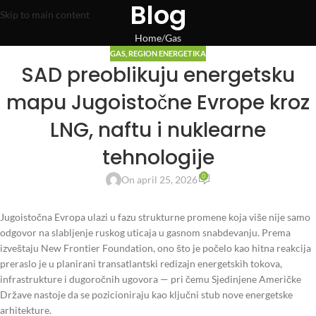
Blog
Skip to main content
Home
Gas
GAS
,
REGION ENERGETIKA
SAD preoblikuju energetsku
mapu Jugoistočne Evrope kroz
LNG, naftu i nuklearne
tehnologije
0
On april 25, 2026
Jugoistočna Evropa ulazi u fazu strukturne promene koja više nije samo
odgovor na slabljenje ruskog uticaja u gasnom snabdevanju. Prema
izveštaju New Frontier Foundation, ono što je počelo kao hitna reakcija
preraslo je u planirani transatlantski redizajn energetskih tokova,
infrastrukture i dugoročnih ugovora — pri čemu Sjedinjene Američke
Države nastoje da se pozicioniraju kao ključni stub nove energetske
arhitekture.