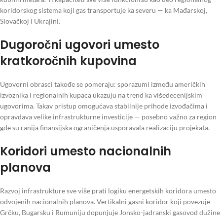
koridorskog sistema koji gas transportuje ka severu — ka Mađarskoj,
Slovačkoj i Ukrajini.
Dugoročni ugovori umesto
kratkoročnih kupovina
Ugovorni obrasci takođe se pomeraju: sporazumi između američkih
izvoznika i regionalnih kupaca ukazuju na trend ka višedecenijskim
ugovorima. Takav pristup omogućava stabilnije prihode izvođačima i
opravdava velike infrastrukturne investicije — posebno važno za region
gde su ranija finansijska ograničenja usporavala realizaciju projekata.
Koridori umesto nacionalnih
planova
Razvoj infrastrukture sve više prati logiku energetskih koridora umesto
odvojenih nacionalnih planova. Vertikalni gasni koridor koji povezuje
Grčku, Bugarsku i Rumuniju dopunjuje Jonsko-jadranski gasovod dužine