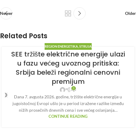
Newer
Older
Related Posts
REGION ENERGETIKA
,
STRUJA
SEE tržište električne energije ulazi
u fazu većeg uvoznog pritiska:
Srbija beleži regionalni cenovni
premijum
0
Dana 7. avgusta 2026. godine, tržište električne energije u
jugoistočnoj Evropi ušlo je u period izražene razlike između
nižih prosečnih dnevnih cena i sve većeg oslanjanja…
CONTINUE READING