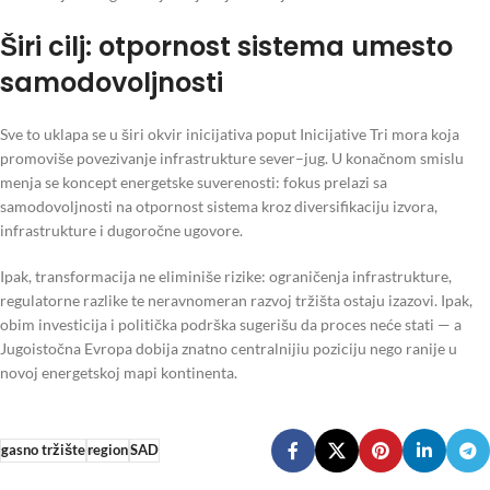
Širi cilj: otpornost sistema umesto
samodovoljnosti
Sve to uklapa se u širi okvir inicijativa poput Inicijative Tri mora koja
promoviše povezivanje infrastrukture sever–jug. U konačnom smislu
menja se koncept energetske suverenosti: fokus prelazi sa
samodovoljnosti na otpornost sistema kroz diversifikaciju izvora,
infrastrukture i dugoročne ugovore.
Ipak, transformacija ne eliminiše rizike: ograničenja infrastrukture,
regulatorne razlike te neravnomeran razvoj tržišta ostaju izazovi. Ipak,
obim investicija i politička podrška sugerišu da proces neće stati — a
Jugoistočna Evropa dobija znatno centralnijiu poziciju nego ranije u
novoj energetskoj mapi kontinenta.
gasno tržište
region
SAD