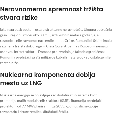
Neravnomerna spremnost tržišta
stvara rizike
Iako napredak postoji, ostaju strukturne neravnoteže. Ukupna potrošnja
gasa u regionu iznosi oko 30 milijardi kubnih metara godišnje, ali
raspodela nije ravnomerna: zemlje poput Grčke, Rumunije i Srbije imaju
razvijena tržišta dok druge — Crna Gora, Albanija i Kosovo — nemaju
osnovnu infrastrukturu. Domaća proizvodnja je takođe ograničena;
Rumunija prednjači sa 9,2 milijarde kubnih metara dok su ostale zemlje
znatno niže.
Nuklearna komponenta dobija
mesto uz LNG
Nuklearna energija se pojavljuje kao dodatni stub sistema kroz
promociju malih modularnih reaktora (SMR). Rumunija prednjači
projektom od 77 MW planiranim za 2033. godinu; slične opcije
razmatraju i druge zemlje uključujući Srbiju.