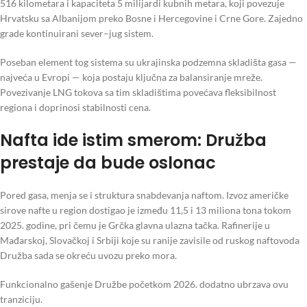
516 kilometara i kapaciteta 5 milijardi kubnih metara, koji povezuje
Hrvatsku sa Albanijom preko Bosne i Hercegovine i Crne Gore. Zajedno
grade kontinuirani sever–jug sistem.
Poseban element tog sistema su ukrajinska podzemna skladišta gasa —
najveća u Evropi — koja postaju ključna za balansiranje mreže.
Povezivanje LNG tokova sa tim skladištima povećava fleksibilnost
regiona i doprinosi stabilnosti cena.
Nafta ide istim smerom: Družba
prestaje da bude oslonac
Pored gasa, menja se i struktura snabdevanja naftom. Izvoz američke
sirove nafte u region dostigao je između 11,5 i 13 miliona tona tokom
2025. godine, pri čemu je Grčka glavna ulazna tačka. Rafinerije u
Mađarskoj, Slovačkoj i Srbiji koje su ranije zavisile od ruskog naftovoda
Družba sada se okreću uvozu preko mora.
Funkcionalno gašenje Družbe početkom 2026. dodatno ubrzava ovu
tranziciju.