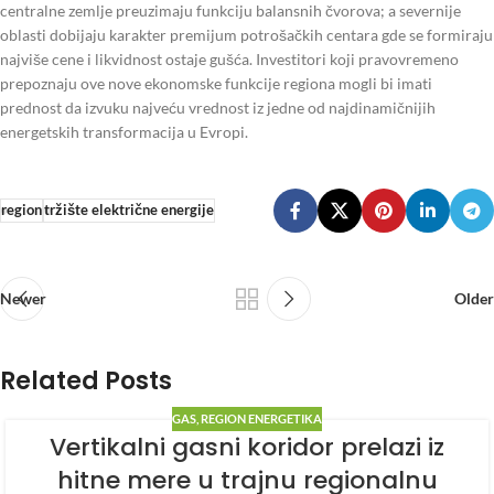
centralne zemlje preuzimaju funkciju balansnih čvorova; a severnije
oblasti dobijaju karakter premijum potrošačkih centara gde se formiraju
najviše cene i likvidnost ostaje gušća. Investitori koji pravovremeno
prepoznaju ove nove ekonomske funkcije regiona mogli bi imati
prednost da izvuku najveću vrednost iz jedne od najdinamičnijih
energetskih transformacija u Evropi.
region
tržište električne energije
Newer
Older
Related Posts
GAS
,
REGION ENERGETIKA
Vertikalni gasni koridor prelazi iz
hitne mere u trajnu regionalnu