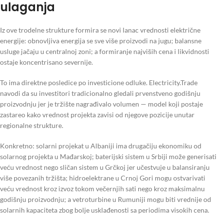
ulaganja
Iz ove trodelne strukture formira se novi lanac vrednosti električne
energije: obnovljiva energija se sve više proizvodi na jugu; balansne
usluge jačaju u centralnoj zoni; a formiranje najviših cena i likvidnosti
ostaje koncentrisano severnije.
To ima direktne posledice po investicione odluke. Electricity.Trade
navodi da su investitori tradicionalno gledali prvenstveno godišnju
proizvodnju jer je tržište nagrađivalo volumen — model koji postaje
zastareo kako vrednost projekta zavisi od njegove pozicije unutar
regionalne strukture.
Konkretno: solarni projekat u Albaniji ima drugačiju ekonomiku od
solarnog projekta u Mađarskoj; baterijski sistem u Srbiji može generisati
veću vrednost nego sličan sistem u Grčkoj jer učestvuje u balansiranju
više povezanih tržišta; hidroelektrane u Crnoj Gori mogu ostvarivati
veću vrednost kroz izvoz tokom večernjih sati nego kroz maksimalnu
godišnju proizvodnju; a vetroturbine u Rumuniji mogu biti vrednije od
solarnih kapaciteta zbog bolje usklađenosti sa periodima visokih cena.