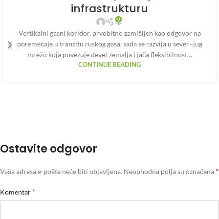
infrastrukturu
0
Vertikalni gasni koridor, prvobitno zamišljen kao odgovor na
poremećaje u tranzitu ruskog gasa, sada se razvija u sever–jug
mrežu koja povezuje devet zemalja i jača fleksibilnost…
CONTINUE READING
Ostavite odgovor
*
Vaša adresa e-pošte neće biti objavljena.
Neophodna polja su označena
*
Komentar