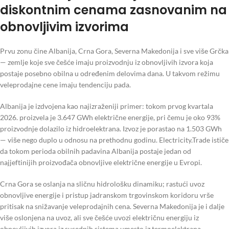
diskontnim cenama zasnovanim na
obnovljivim izvorima
Prvu zonu čine Albanija, Crna Gora, Severna Makedonija i sve više Grčka
— zemlje koje sve češće imaju proizvodnju iz obnovljivih izvora koja
postaje posebno obilna u određenim delovima dana. U takvom režimu
veleprodajne cene imaju tendenciju pada.
Albanija je izdvojena kao najizraženiji primer: tokom prvog kvartala
2026. proizvela je 3.647 GWh električne energije, pri čemu je oko 93%
proizvodnje dolazilo iz hidroelektrana. Izvoz je porastao na 1.503 GWh
— više nego duplo u odnosu na prethodnu godinu. Electricity.Trade ističe
da tokom perioda obilnih padavina Albanija postaje jedan od
najjeftinijih proizvođača obnovljive električne energije u Evropi.
Crna Gora se oslanja na sličnu hidrološku dinamiku; rastući uvoz
obnovljive energije i pristup jadranskom trgovinskom koridoru vrše
pritisak na snižavanje veleprodajnih cena. Severna Makedonija je i dalje
više oslonjena na uvoz, ali sve češće uvozi električnu energiju iz
obnovljivih izvora iz susednih sistema umesto iz termoelektrana.