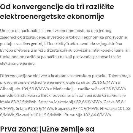
Od konvergencije do tri različite
elektroenergetske ekonomije
Umesto da nacionalni sistemi vremenom postanu deo jednog
zajedničkog tržišta, cene, investicioni tokovi i ekonomika proizvodnje
postaju sve divergentniji. Electricity.Trade navodi da se jugoistočna
Evropa pretvara u mrežu tržišta koja su povezana interkonekcijama, ali
funkcionalno različita po načinu na koji proizvode, prenose i troše
električnu energiju.
Diferencijacija se vidi već u kratkom vremenskom preseku. Tokom maja
prosečne cene električne energije kretale su se od 81,16 €/MWh u
Albaniji do 104,53 €/MWh u Mađarskoj — razlika veća od 23 €/MWh
između tržišta koja su fizički povezana. U istom periodu Crna Gora je
imala 83,92 €/MWh, Severna Makedonija 82,66 €/MWh, Grčka 85,81
€/MWh, Srbija 91,95 €/MWh, Bugarska 97,41 €/MWh, Hrvatska 101,52
€/MWh, Slovenija 101,15 €/MWh i Rumunija 103,64 €/MWh.
Prva zona: južne zemlje sa