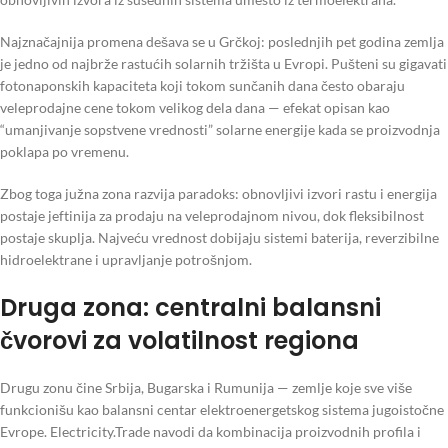
Najznačajnija promena dešava se u Grčkoj: poslednjih pet godina zemlja
je jedno od najbrže rastućih solarnih tržišta u Evropi. Pušteni su gigavati
fotonaponskih kapaciteta koji tokom sunčanih dana često obaraju
veleprodajne cene tokom velikog dela dana — efekat opisan kao
“umanjivanje sopstvene vrednosti” solarne energije kada se proizvodnja
poklapa po vremenu.
Zbog toga južna zona razvija paradoks: obnovljivi izvori rastu i energija
postaje jeftinija za prodaju na veleprodajnom nivou, dok fleksibilnost
postaje skuplja. Najveću vrednost dobijaju sistemi baterija, reverzibilne
hidroelektrane i upravljanje potrošnjom.
Druga zona: centralni balansni
čvorovi za volatilnost regiona
Drugu zonu čine Srbija, Bugarska i Rumunija — zemlje koje sve više
funkcionišu kao balansni centar elektroenergetskog sistema jugoistočne
Evrope. Electricity.Trade navodi da kombinacija proizvodnih profila i