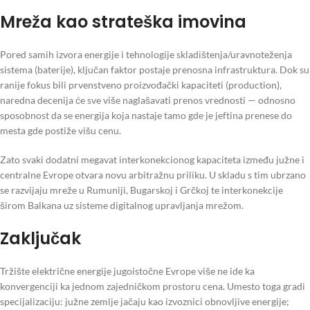
Mreža kao strateška imovina
Pored samih izvora energije i tehnologije skladištenja/uravnoteženja
sistema (baterije), ključan faktor postaje prenosna infrastruktura. Dok su
ranije fokus bili prvenstveno proizvođački kapaciteti (production),
naredna decenija će sve više naglašavati prenos vrednosti — odnosno
sposobnost da se energija koja nastaje tamo gde je jeftina prenese do
mesta gde postiže višu cenu.
Zato svaki dodatni megavat interkonekcionog kapaciteta između južne i
centralne Evrope otvara novu arbitražnu priliku. U skladu s tim ubrzano
se razvijaju mreže u Rumuniji, Bugarskoj i Grčkoj te interkonekcije
širom Balkana uz sisteme digitalnog upravljanja mrežom.
Zaključak
Tržište električne energije jugoistočne Evrope više ne ide ka
konvergenciji ka jednom zajedničkom prostoru cena. Umesto toga gradi
specijalizaciju: južne zemlje jačaju kao izvoznici obnovljive energije;