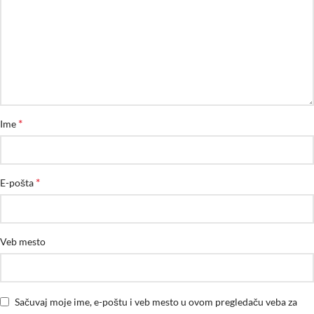
*
Ime
*
E-pošta
Veb mesto
Sačuvaj moje ime, e-poštu i veb mesto u ovom pregledaču veba za