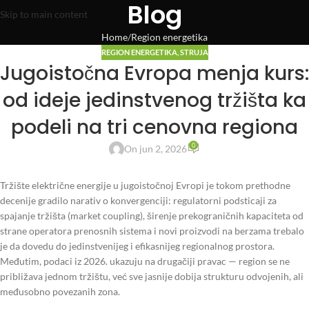
Blog
Skip to main content
Home
Region energetika
REGION ENERGETIKA
,
STRUJA
Jugoistočna Evropa menja kurs:
od ideje jedinstvenog tržišta ka
podeli na tri cenovna regiona
0
On jun 2, 2026
Tržište električne energije u jugoistočnoj Evropi je tokom prethodne
decenije gradilo narativ o konvergenciji: regulatorni podsticaji za
spajanje tržišta (market coupling), širenje prekograničnih kapaciteta od
strane operatora prenosnih sistema i novi proizvodi na berzama trebalo
je da dovedu do jedinstvenijeg i efikasnijeg regionalnog prostora.
Međutim, podaci iz 2026. ukazuju na drugačiji pravac — region se ne
približava jednom tržištu, već sve jasnije dobija strukturu odvojenih, ali
međusobno povezanih zona.