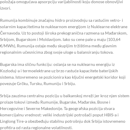
položaja omogućava apsorpciju varijabilnosti koju donose obnovljivi
izvori.
Rumunija kombinuje značajnu hidro proizvodnju sa rastućim vetro- i
solarnim kapacitetima te nuklearnom energijom iz Nuklearne elektrane
Černavoda. Uz to postoji široka prekogranična razmena sa Mađarskom,
Srbijom, Bugarskom i Moldavijom. Iako su cene pale u maju (103,64
€/MWh), Rumunija ostaje među skupljim tržištima među glavnim
regionalnim učesnicima zbog svoje uloge u balansiranju tokova.
Bugarska ima sličnu funkciju: oslanja se na nuklearnu energiju iz
Kozloduj-a i termoelektrane uz brzo rastuće kapacitete baterijskih
sistema. Istovremeno se pozicionira kao ključni energetski koridor koji
povezuje Grčku, Tursku, Rumuniju i Srbiju.
Srbija zauzima centralnu poziciju u balkanskoj mreži jer kroz njen sistem
prolaze tokovi između Rumunije, Bugarske, Mađarske, Bosne i
Hercegovine i Severne Makedonije. Ta geografska pozicija stvara
komercijalnu vrednost: veliki industrijski potrošači poput HBIS-a i
Linglong Tire-a obezbeđuju stabilnu potrošnju dok Srbija istovremeno
profitira od rasta regionalne volatilnosti.