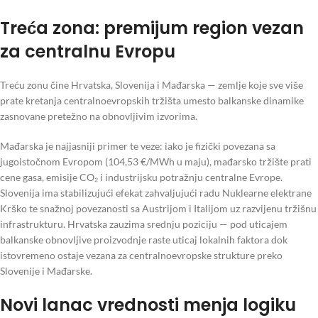
Treća zona: premijum region vezan
za centralnu Evropu
Treću zonu čine Hrvatska, Slovenija i Mađarska — zemlje koje sve više
prate kretanja centralnoevropskih tržišta umesto balkanske dinamike
zasnovane pretežno na obnovljivim izvorima.
Mađarska je najjasniji primer te veze: iako je fizički povezana sa
jugoistočnom Evropom (104,53 €/MWh u maju), mađarsko tržište prati
cene gasa, emisije CO₂ i industrijsku potražnju centralne Evrope.
Slovenija ima stabilizujući efekat zahvaljujući radu Nuklearne elektrane
Krško te snažnoj povezanosti sa Austrijom i Italijom uz razvijenu tržišnu
infrastrukturu. Hrvatska zauzima srednju poziciju — pod uticajem
balkanske obnovljive proizvodnje raste uticaj lokalnih faktora dok
istovremeno ostaje vezana za centralnoevropske strukture preko
Slovenije i Mađarske.
Novi lanac vrednosti menja logiku