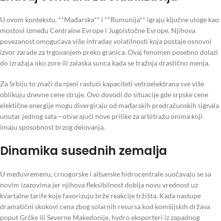
U ovom kontekstu, **Mađarska** i **Rumunija** igraju ključne uloge kao
mostovi između Centralne Evrope i Jugoistočne Evrope. Njihova
povezanost omogućava više intraday volatilnosti koja postaje osnovni
izvor zarade za trgovanjem preko granica. Ovaj fenomen posebno dolazi
do izražaja oko zore ili zalaska sunca kada se tražnja drastično menja.
Za Srbiju to znači da njeni rastući kapaciteti vetroelektrana sve više
oblikuju dnevne cene struje. Ovo dovodi do situacije gde srpske cene
elektične energije mogu divergiraju od mađarskih predračunskih signala
unutar jednog sata—otvarajući nove prilike za arbitražu onima koji
imaju sposobnost brzog delovanja.
Dinamika susednih zemalja
U međuvremenu, crnogorske i albanske hidrocentrale suočavaju se sa
novim izazovima jer njihova fleksibilnost dobija novu vrednost uz
kvartalne tarife koje favorizuju brže reakcije tržišta. Kada nastupe
dramatični skokovi cena zbog solarnih resursa kod komšijskih država
poput Grčke ili Severne Makedonije, hydro eksporteri iz zapadnog