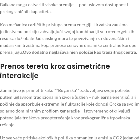
Balkana mogu ostvariti visoke premije — pod uslovom dostupnosti
prekograničnih kapaciteta.
Kao mešanica različitih pristupa prema energiji, Hrvatska zauzima
jedinstvenu poziciju zahvaljujući svojoj kombinaciji vetro-energetskih
resursa duž obale Jadranskog mora te povezivanju sa slovenačkim i
mađarskim tržištima koja prenose cenovne dinamike centralne Europe
prema jugu.
Ovo dodatno naglašava njen položaj kao tranzitnog centra.
Prenos tereta kroz asimetrične
interakcije
Zanimljivo je primetiti kako **Bugarska** zadovoljava svoje potrebe
putem uglavnom tradicionalnih izvora (ugljen + nuklearna energija), ali
počinje da apsorbuje ekstremnije fluktuacije koje donosi Grčka sa svojim
solarno dominiranim profilom generacije – istovremeno otkrivajući
potencijale troškova preopterećenja kroz prekogranična trgovinska
rešenja.
Uz sve veće pritiske ekoloških politika o smanjenju emisija CO2 jedan od