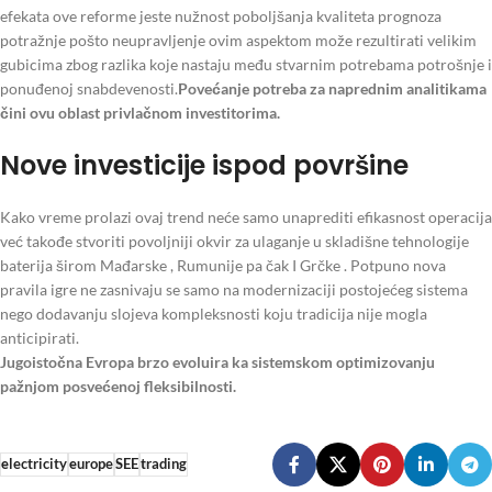
efekata ove reforme jeste nužnost poboljšanja kvaliteta prognoza
potražnje pošto neupravljenje ovim aspektom može rezultirati velikim
gubicima zbog razlika koje nastaju među stvarnim potrebama potrošnje i
ponuđenoj snabdevenosti.
Povećanje potreba za naprednim analitikama
čini ovu oblast privlačnom investitorima.
Nove investicije ispod površine
Kako vreme prolazi ovaj trend neće samo unaprediti efikasnost operacija
već takođe stvoriti povoljniji okvir za ulaganje u skladišne tehnologije
baterija širom Mađarske , Rumunije pa čak I Grčke . Potpuno nova
pravila igre ne zasnivaju se samo na modernizaciji postojećeg sistema
nego dodavanju slojeva kompleksnosti koju tradicija nije mogla
anticipirati.
Jugoistočna Evropa brzo evoluira ka sistemskom optimizovanju
pažnjom posvećenoj fleksibilnosti.
electricity
europe
SEE
trading