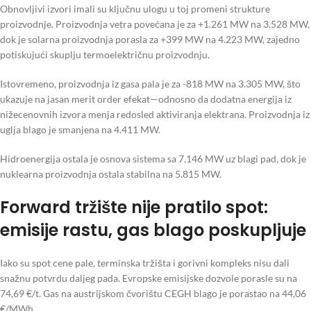
Obnovljivi izvori imali su ključnu ulogu u toj promeni strukture
proizvodnje. Proizvodnja vetra povećana je za +1.261 MW na 3.528 MW,
dok je solarna proizvodnja porasla za +399 MW na 4.223 MW, zajedno
potiskujući skuplju termoelektričnu proizvodnju.
Istovremeno, proizvodnja iz gasa pala je za -818 MW na 3.305 MW, što
ukazuje na jasan merit order efekat—odnosno da dodatna energija iz
nižecenovnih izvora menja redosled aktiviranja elektrana. Proizvodnja iz
uglja blago je smanjena na 4.411 MW.
Hidroenergija ostala je osnova sistema sa 7.146 MW uz blagi pad, dok je
nuklearna proizvodnja ostala stabilna na 5.815 MW.
Forward tržište nije pratilo spot:
emisije rastu, gas blago poskupljuje
Iako su spot cene pale, terminska tržišta i gorivni kompleks nisu dali
snažnu potvrdu daljeg pada. Evropske emisijske dozvole porasle su na
74,69 €/t. Gas na austrijskom čvorištu CEGH blago je porastao na 44,06
€/MWh.