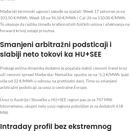
Mađarski terminski ugovori takođe su ojačali: Week 17 zatvoren je na
103,50 €/MWh, Week 18 na 96,50 €/MWh i Cal-26 na 110,00 €/MWh.
To ukazuje da razlika između kratkoročnih fizičkih uslova i očekivanja na
forward krivoj ostaje prisutna.
Smanjeni arbitražni podsticaji i
slabiji neto tokovi ka HU+SEE
Prekogranična dinamika dodatno je pojačala slabiji cenovni trend kroz
uži cenovni spread Mađarska–Nemačka: spustio se na -5,3 €/MWh (pad
više od 22 €/MWh u odnosu na prethodni dan). Time su smanjeni
arbitražni podsticaji za uvoz iz centralne Evrope.
Uvoz iz Austrije i Slovačke u HU+SEE region pao je za 747 MW.
Istovremeno, ukupni neto uvoz regiona poboljšan je za dodatnih 618
MW.
Intraday profil bez ekstremnog