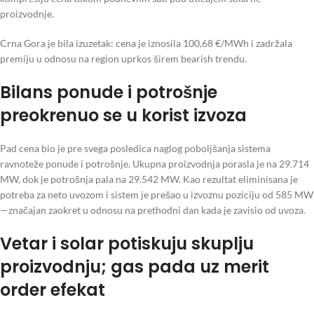
proizvodnje.
Crna Gora je bila izuzetak: cena je iznosila 100,68 €/MWh i zadržala
premiju u odnosu na region uprkos širem bearish trendu.
Bilans ponude i potrošnje
preokrenuo se u korist izvoza
Pad cena bio je pre svega posledica naglog poboljšanja sistema
ravnoteže ponude i potrošnje. Ukupna proizvodnja porasla je na 29.714
MW, dok je potrošnja pala na 29.542 MW. Kao rezultat eliminisana je
potreba za neto uvozom i sistem je prešao u izvoznu poziciju od 585 MW
—značajan zaokret u odnosu na prethodni dan kada je zavisio od uvoza.
Vetar i solar potiskuju skuplju
proizvodnju; gas pada uz merit
order efekat