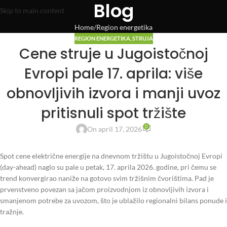
Blog
Skip to main content
Home
Region energetika
REGION ENERGETIKA
,
STRUJA
Cene struje u Jugoistočnoj
Evropi pale 17. aprila: više
obnovljivih izvora i manji uvoz
pritisnuli spot tržište
0
On april 17, 2026
Spot cene električne energije na dnevnom tržištu u Jugoistočnoj Evropi
(day-ahead) naglo su pale u petak, 17. aprila 2026. godine, pri čemu se
trend konvergirao naniže na gotovo svim tržišnim čvorištima. Pad je
prvenstveno povezan sa jačom proizvodnjom iz obnovljivih izvora i
smanjenom potrebe za uvozom, što je ublažilo regionalni bilans ponude i
tražnje.