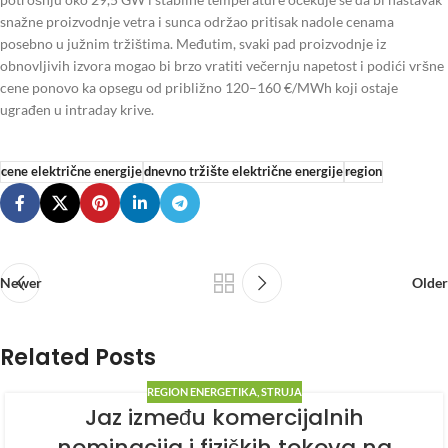
snažne proizvodnje vetra i sunca održao pritisak nadole cenama
posebno u južnim tržištima. Međutim, svaki pad proizvodnje iz
obnovljivih izvora mogao bi brzo vratiti večernju napetost i podići vršne
cene ponovo ka opsegu od približno 120–160 €/MWh koji ostaje
ugrađen u intraday krive.
cene električne energije
dnevno tržište električne energije
region
Newer
Older
Related Posts
REGION ENERGETIKA
,
STRUJA
Jaz između komercijalnih
nominacija i fizičkih tokova na