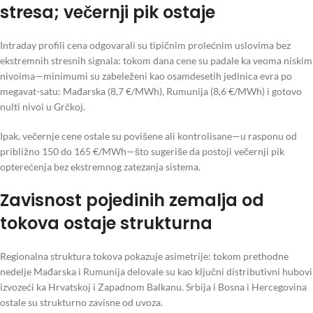
stresa; večernji pik ostaje
Intraday profili cena odgovarali su tipičnim prolećnim uslovima bez
ekstremnih stresnih signala: tokom dana cene su padale ka veoma niskim
nivoima—minimumi su zabeleženi kao osamdesetih jedinica evra po
megavat-satu: Mađarska (8,7 €/MWh), Rumunija (8,6 €/MWh) i gotovo
nulti nivoi u Grčkoj.
Ipak, večernje cene ostale su povišene ali kontrolisane—u rasponu od
približno 150 do 165 €/MWh—što sugeriše da postoji večernji pik
opterećenja bez ekstremnog zatezanja sistema.
Zavisnost pojedinih zemalja od
tokova ostaje strukturna
Regionalna struktura tokova pokazuje asimetrije: tokom prethodne
nedelje Mađarska i Rumunija delovale su kao ključni distributivni hubovi
izvozeći ka Hrvatskoj i Zapadnom Balkanu. Srbija i Bosna i Hercegovina
ostale su strukturno zavisne od uvoza.