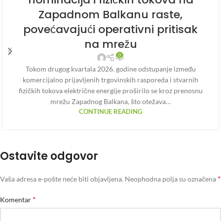
Zapadnom Balkanu raste,
povećavajući operativni pritisak
na mrežu
0
Tokom drugog kvartala 2026. godine odstupanje između
komercijalno prijavljenih trgovinskih rasporeda i stvarnih
fizičkih tokova električne energije proširilo se kroz prenosnu
mrežu Zapadnog Balkana, što otežava…
CONTINUE READING
Ostavite odgovor
*
Vaša adresa e-pošte neće biti objavljena.
Neophodna polja su označena
*
Komentar