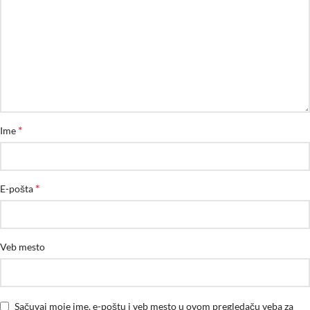
*
Ime
*
E-pošta
Veb mesto
Sačuvaj moje ime, e-poštu i veb mesto u ovom pregledaču veba za