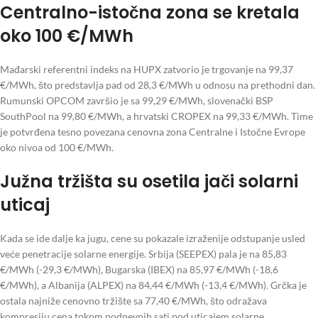
Centralno-istočna zona se kretala
oko 100 €/MWh
Mađarski referentni indeks na HUPX zatvorio je trgovanje na 99,37
€/MWh, što predstavlja pad od 28,3 €/MWh u odnosu na prethodni dan.
Rumunski OPCOM završio je sa 99,29 €/MWh, slovenački BSP
SouthPool na 99,80 €/MWh, a hrvatski CROPEX na 99,33 €/MWh. Time
je potvrđena tesno povezana cenovna zona Centralne i Istočne Evrope
oko nivoa od 100 €/MWh.
Južna tržišta su osetila jači solarni
uticaj
Kada se ide dalje ka jugu, cene su pokazale izraženije odstupanje usled
veće penetracije solarne energije. Srbija (SEEPEX) pala je na 85,83
€/MWh (-29,3 €/MWh), Bugarska (IBEX) na 85,97 €/MWh (-18,6
€/MWh), a Albanija (ALPEX) na 84,44 €/MWh (-13,4 €/MWh). Grčka je
ostala najniže cenovno tržište sa 77,40 €/MWh, što odražava
kompresiju cena tokom podnevnih sati pod uticajem solarne