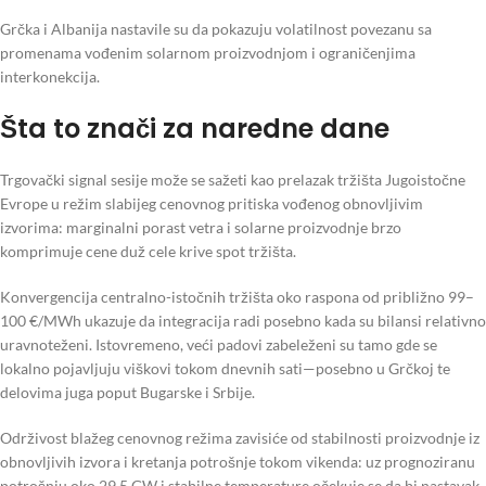
Grčka i Albanija nastavile su da pokazuju volatilnost povezanu sa
promenama vođenim solarnom proizvodnjom i ograničenjima
interkonekcija.
Šta to znači za naredne dane
Trgovački signal sesije može se sažeti kao prelazak tržišta Jugoistočne
Evrope u režim slabijeg cenovnog pritiska vođenog obnovljivim
izvorima: marginalni porast vetra i solarne proizvodnje brzo
komprimuje cene duž cele krive spot tržišta.
Konvergencija centralno-istočnih tržišta oko raspona od približno 99–
100 €/MWh ukazuje da integracija radi posebno kada su bilansi relativno
uravnoteženi. Istovremeno, veći padovi zabeleženi su tamo gde se
lokalno pojavljuju viškovi tokom dnevnih sati—posebno u Grčkoj te
delovima juga poput Bugarske i Srbije.
Održivost blažeg cenovnog režima zavisiće od stabilnosti proizvodnje iz
obnovljivih izvora i kretanja potrošnje tokom vikenda: uz prognoziranu
potrošnju oko 29,5 GW i stabilne temperature očekuje se da bi nastavak